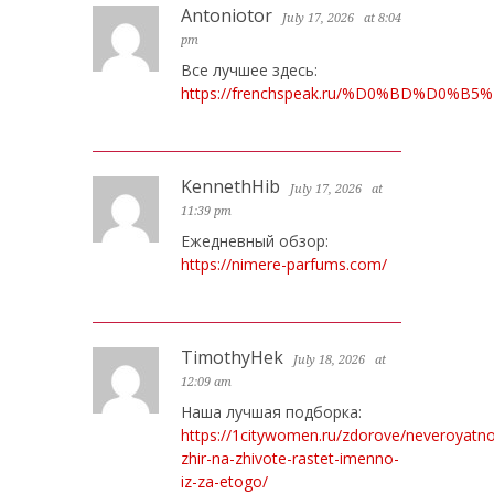
Antoniotor
July 17, 2026
at 8:04
pm
Все лучшее здесь:
https://frenchspeak.ru/%D0%BD%D
KennethHib
July 17, 2026
at
11:39 pm
Ежедневный обзор:
https://nimere-parfums.com/
TimothyHek
July 18, 2026
at
12:09 am
Наша лучшая подборка:
https://1citywomen.ru/zdorove/neveroyatn
zhir-na-zhivote-rastet-imenno-
iz-za-etogo/