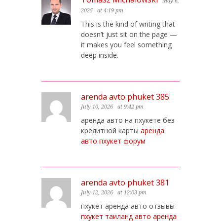
May 6,
2025
at 4:19 pm
This is the kind of writing that
doesn’t just sit on the page —
it makes you feel something
deep inside.
arenda avto phuket 385
July 10, 2026
at 9:42 pm
аренда авто на пхукете без
кредитной карты
аренда
авто пхукет форум
arenda avto phuket 381
July 12, 2026
at 12:03 pm
пхукет аренда авто отзывы
пхукет таиланд авто аренда