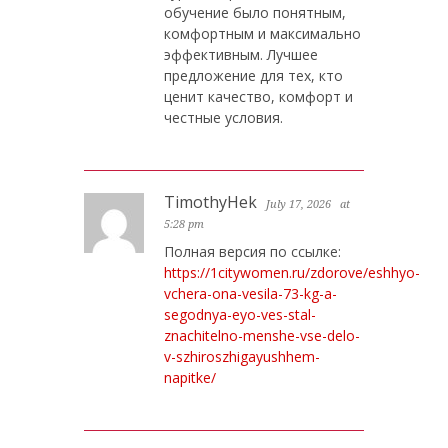
обучение было понятным,
комфортным и максимально
эффективным. Лучшее
предложение для тех, кто
ценит качество, комфорт и
честные условия.
TimothyHek
July 17, 2026
at
5:28 pm
Полная версия по ссылке:
https://1citywomen.ru/zdorove/eshhyo-
vchera-ona-vesila-73-kg-a-
segodnya-eyo-ves-stal-
znachitelno-menshe-vse-delo-
v-szhiroszhigayushhem-
napitke/