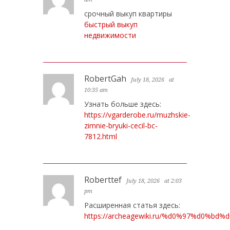
срочный выкуп квартиры
быстрый выкуп
недвижимости
RobertGah
July 18, 2026
at
10:35 am
Узнать больше здесь:
https://vgarderobe.ru/muzhskie-
zimnie-bryuki-cecil-bc-
7812.html
Roberttef
July 18, 2026
at 2:03
pm
Расширенная статья здесь:
https://archeagewiki.ru/%d0%97%d0