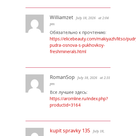
Williamzet
July 18, 2026
at 2:04
pm
Обязательно к прочтению:
https://elicebeauty.com/makiyazh/litso/pud
pudra-osnova-s-pukhovkoy-
freshminerals.html
RomanSop
July 18, 2026
at 2:31
pm
Все лучшее здесь:
https://aromline.ru/index.php?
productid=3164
kupit spravky 135
July 18,