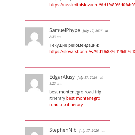
https://russkoitalslovar.ru/%d1%80
SamuelPhype
July 17, 2026
at
8:23 am
Текущие рекомендации:
https://slovarsbor.ru/w/%d1%83%d1%
EdgarAlusy
July 17, 2026
at
8:23 am
best montenegro road trip
itinerary
best montenegro
road trip itinerary
StephenNib
July 17, 2026
at