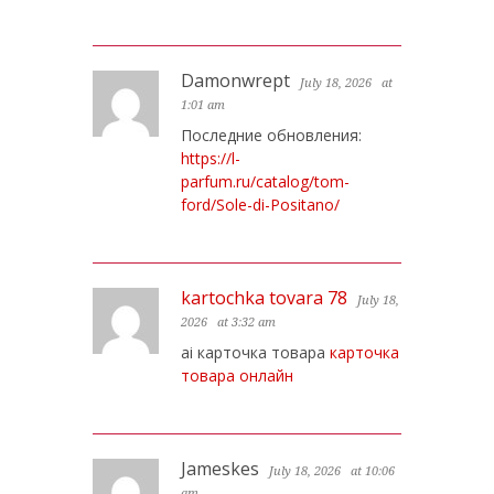
Damonwrept
July 18, 2026
at
1:01 am
Последние обновления:
https://l-
parfum.ru/catalog/tom-
ford/Sole-di-Positano/
kartochka tovara 78
July 18,
2026
at 3:32 am
ai карточка товара
карточка
товара онлайн
Jameskes
July 18, 2026
at 10:06
am