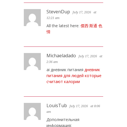
StevenDup
July 17, 2026
at
12:21 am
All the latest here:
傑西·斯通 色
情
Michaeladado
July 17, 2026
at
2:36 am
ai дневник питания
дневник
питания для людей которые
считают калории
LouisTub
July 17, 2026
at 8:06
am
Дополнительная
информация: